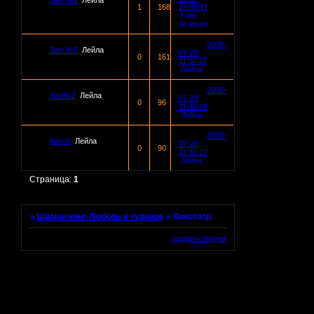
Зал №1
Лейла
1
168
19:50:11
Глеб
Асакуро
2008-
Зал №3
Лейла
07-28
0
161
11:37:11
Лейла
2008-
Зал№2
Лейла
07-28
0
96
11:36:58
Лейла
2008-
Касса
Лейла
07-28
0
90
11:36:12
Лейла
Страница:
1
»
Шаман кинг-Любовь в турнире
»
Кинотатр
создать форум