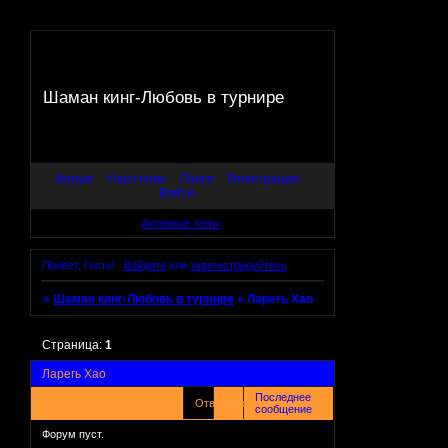
Шаман кинг-Любовь в турнире
Форум
Участники
Поиск
Регистрация
Войти
Активные темы
Привет, Гость!
Войдите
или
зарегистрируйтесь
.
»
Шаман кинг-Любовь в турнире
»
Ларегь Хао
Страница:
1
Ларегь Хао
Последнее
Тема
Ответов
Просмотров
сообщение
Форум пуст.