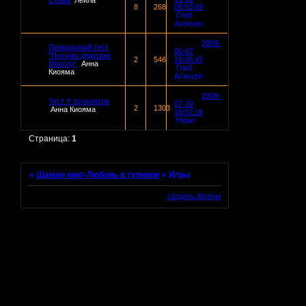
Слова
Лейла
8
268
08:50:09
Глеб
Асакуро
2009-
Прикольный тест
06-07
"Письмо дедушке
2
546
19:46:43
Морозу"
Анна
Глеб
Киояма
Асакуро
2008-
Тест У психиатра
07-29
2
1303
Анна Киояма
18:02:18
Hidan
Страница:
1
»
Шаман кинг-Любовь в турнире
»
Игры
создать форум