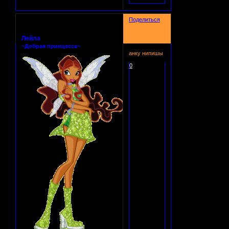
Поделиться
3
2008-07-30
Лейла
12:40:19
~Добрая принцесса~
анку нипишы
0