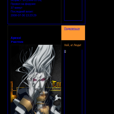
Возраст:
26
[1999-11-19]
Провел на форуме:
37 минут
Последний визит:
2008-07-30 13:23:29
Поделиться
5
2008-08-09
Apexxi
00:14:38
Участник
Хей, а! Люди!
0